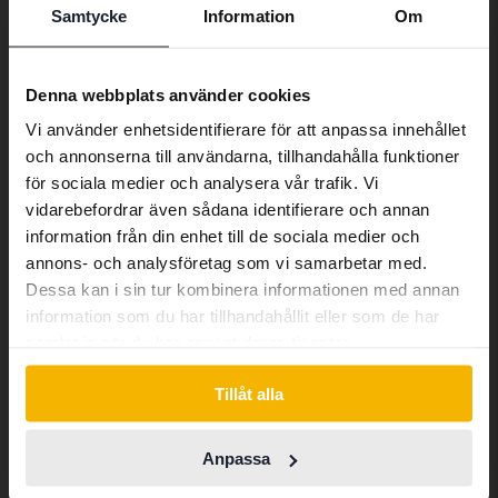
Samtycke
Information
Om
Preferred language
Liknande artiklar
We have detected that your browser
Denna webbplats använder cookies
has other language preferences than
Vi använder enhetsidentifierare för att anpassa innehållet
Marknadskoll
Swedish. To better service our friends
VISA ALLA
och annonserna till användarna, tillhandahålla funktioner
abroad we have an English language
för sociala medier och analysera vår trafik. Vi
site (kvdcars.com) that contains all the
vidarebefordrar även sådana identifierare och annan
same vehicles and services.
Marknadskoll
Marknadskoll
information från din enhet till de sociala medier och
annons- och analysföretag som vi samarbetar med.
Dessa kan i sin tur kombinera informationen med annan
Continue in Swedish
information som du har tillhandahållit eller som de har
samlat in när du har använt deras tjänster.
Switch to...
Tillåt alla
Klimatfrågan splittrar
Räckviddsångesten
Anpassa
bilköpare – viktigast för
överdriven – de flesta