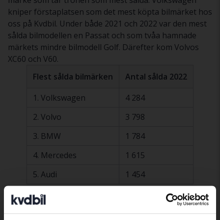
kniper förstaplatsen som det mest köpta bilmärket hos
oss på Kvdbil. Under både 2021 och 2022 var den mest
sålda bilmodellen en Passat och som tvåa hamnade
märkets mindre bilmodell Golf. Därefter kom Volvos
XC60 och V60.
Flest sålda bilmärken
Antal sålda 2022
1. Volkswagen
4 284
2. Volvo
3 798
3. BMW
1 784
4. Mercedes
1 615
5. Audi
1 454
Siffror från januari - december 2022
Läs mer om våra mest sålda bilar 2022 här