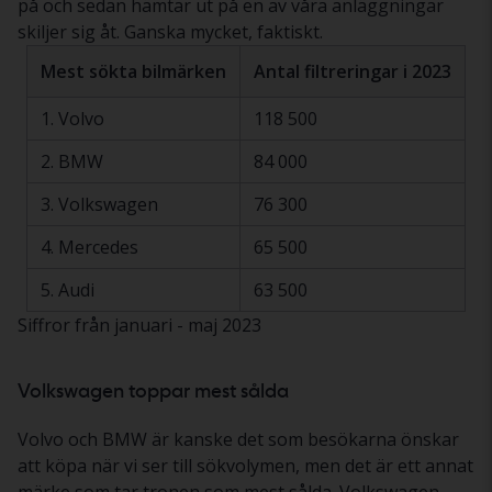
på och sedan hämtar ut på en av våra anläggningar
skiljer sig åt. Ganska mycket, faktiskt.
Mest sökta bilmärken
Antal filtreringar i 2023
1. Volvo
118 500
2. BMW
84 000
3. Volkswagen
76 300
4. Mercedes
65 500
5. Audi
63 500
Siffror från januari - maj 2023
Volkswagen toppar mest sålda
Volvo och BMW är kanske det som besökarna
önskar
att köpa när vi ser till sökvolymen, men det är ett annat
märke som tar tronen som mest sålda. Volkswagen