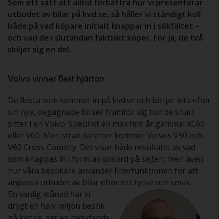
Som ett sätt att alltid förbättra hur vi presenterar
utbudet av bilar på kvd.se, så håller vi ständigt koll
både på vad köpare initialt knappar in i sökfältet –
och vad de i slutändan faktiskt köper. För ja, de två
skiljer sig en del.
Volvo vinner flest hjärtan
De flesta som kommer in på kvd.se och börjar leta efter
sin nya, begagnade bil ser framför sig hur de snart
sitter i en Volvo. Specifikt en max fem år gammal XC60
eller V60. Men strax därefter kommer Volvos V90 och
V60 Cross Country. Det visar både resultatet av vad
som knappas in i form av sökord på sajten, men även
hur våra besökare använder filterfunktionen för att
anpassa utbudet av bilar efter sitt tycke och smak.
En vanlig månad har vi
drygt en halv miljon besök
på kvd.se, där en betydande