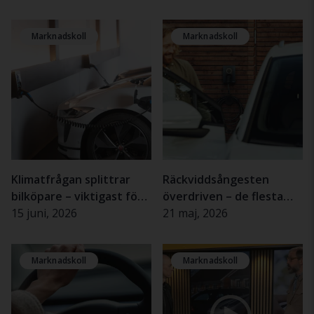
Marknadskoll
Marknadskoll
Klimatfrågan splittrar
Räckviddsångesten
bilköpare – viktigast för
överdriven – de flesta
kvinnor och äldre
15 juni, 2026
elbilsförare upplever
21 maj, 2026
sällan problem
Marknadskoll
Marknadskoll