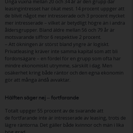
Unga vuxna mellan 20 och 34 år är den grupp där
leasingintresset har ökat mest. 14 procent uppger att
de blivit något mer intresserade och 3 procent mycket
mer intresserade – vilket är betydligt högre än i andra
åldersgrupper. Bland äldre mellan 56 och 79 år är
motsvarande siffror 6 respektive 2 procent.
– Att ökningen är störst bland yngre är logiskt.
Privatleasing kräver inte samma kapital som att bli
fordonsägare – en fördel för en grupp som ofta har
mindre ekonomiskt utrymme, särskilt i dag. Men
osäkerhet kring både räntor och den egna ekonomin
gör att många ändå avvaktar.
Hälften säger nej – fortfarande
Totalt uppger 55 procent av de svarande att
de
fortfarande inte är intresserade av leasing
, trots de
lägre räntorna. Det gäller både kvinnor och män i lika
hög grad.