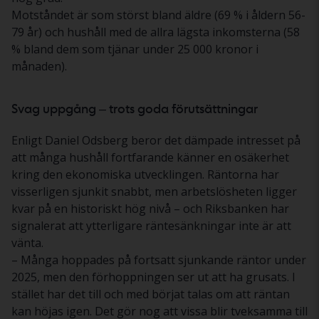
Motståndet är som störst bland äldre (69 % i åldern 56-
79 år) och hushåll med de allra lägsta inkomsterna (58
% bland dem som tjänar under 25 000 kronor i
månaden).
Svag uppgång – trots goda förutsättningar
Enligt Daniel Odsberg beror det dämpade intresset på
att många hushåll fortfarande känner en osäkerhet
kring den ekonomiska utvecklingen. Räntorna har
visserligen sjunkit snabbt, men arbetslösheten ligger
kvar på en historiskt hög nivå – och Riksbanken har
signalerat att ytterligare räntesänkningar inte är att
vänta.
– Många hoppades på fortsatt sjunkande räntor under
2025, men den förhoppningen ser ut att ha grusats. I
stället har det till och med börjat talas om att räntan
kan höjas igen. Det gör nog att vissa blir tveksamma till