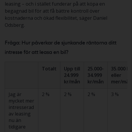
leasing – och i stället funderar på att köpa en
begagnad bil för att få bättre kontroll över
kostnaderna och ökad flexibilitet, säger Daniel
Odsberg.
Fråga: Hur påverkar de sjunkande räntorna ditt
intresse för att leasa en bil?
Totalt
Upp till
25.000-
35.000 kr
24.999
34.999
eller
kr/mån
kr/mån
mer/mån
Jag är
2 %
2 %
2 %
3 %
mycket mer
intresserad
av leasing
nu än
tidigare