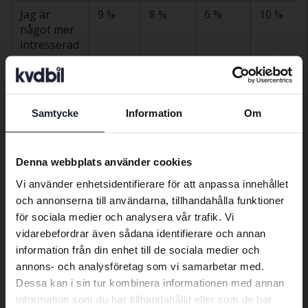
Jag är
9 %
8 %
6 %
10 %
något mer
intresserad
av leasing
nu än
tidigare
Samtycke
Information
Om
Mitt
27 %
20 %
31 %
28 %
Preferred language
intresse för
leasing har
We have detected that your browser
inte
Denna webbplats använder cookies
has other language preferences than
förändrats
Vi använder enhetsidentifierare för att anpassa innehållet
Swedish. To better service our friends
och annonserna till användarna, tillhandahålla funktioner
Jag är
55 %
58 %
53 %
54 %
abroad we have an English language
för sociala medier och analysera vår trafik. Vi
fortfarande
site (kvdcars.com) that contains all the
inte
vidarebefordrar även sådana identifierare och annan
same vehicles and services.
intresserad
information från din enhet till de sociala medier och
av leasing,
annons- och analysföretag som vi samarbetar med.
trots de
Dessa kan i sin tur kombinera informationen med annan
Continue in Swedish
sjunkande
information som du har tillhandahållit eller som de har