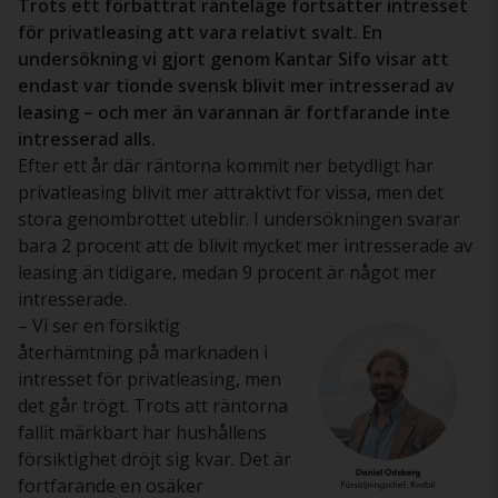
Trots ett förbättrat ränteläge fortsätter intresset
för privatleasing att vara relativt svalt. En
undersökning vi gjort genom Kantar Sifo visar att
endast var tionde svensk blivit mer intresserad av
leasing – och mer än varannan är fortfarande inte
intresserad alls.
Efter ett år där räntorna kommit ner betydligt har
privatleasing blivit mer attraktivt för vissa, men det
stora genombrottet uteblir. I undersökningen svarar
bara 2 procent att de blivit
mycket
mer intresserade av
leasing än tidigare, medan 9 procent är
något
mer
intresserade.
– Vi ser en försiktig
återhämtning på marknaden i
intresset för privatleasing, men
det går trögt. Trots att räntorna
fallit märkbart har hushållens
försiktighet dröjt sig kvar. Det är
fortfarande en osäker