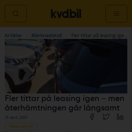
Artiklar
Marknadskoll
Fler tittar på leasing igen – men återhämtningen går långsamt
Alla fordon
Fler tittar på leasing igen – men
återhämtningen går långsamt
25 april, 2025
Marknadskoll