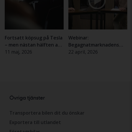
Fortsatt köpsug på Tesla
Webinar:
– men nästan hälften av
Begagnatmarknadens
svenskarna tveksamma
11 maj, 2026
utveckling Q1 2026
22 april, 2026
Övriga tjänster
Transportera bilen dit du önskar
Exportera till utlandet
Företagsbilar