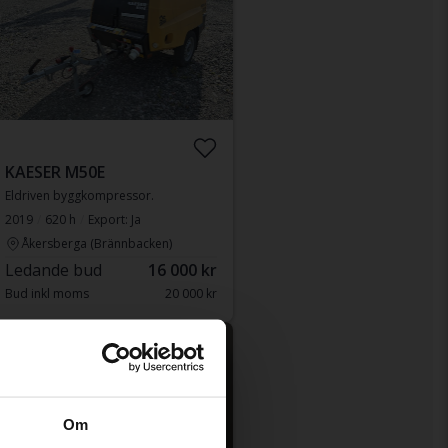
KAESER M50E
Eldriven byggkompressor.
2019
620 h
Export: Ja
Åkersberga (Brännbacken)
Ledande bud
16 000 kr
Bud inkl moms
20 000 kr
Kommer snart
Om