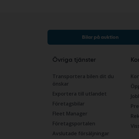
Bilar på auktion
Övriga tjänster
Ko
Transportera bilen dit du
Kon
önskar
Öpp
Exportera till utlandet
Job
Företagsbilar
Pre
Fleet Manager
Rek
Företagsportalen
Vis
Avslutade försäljningar