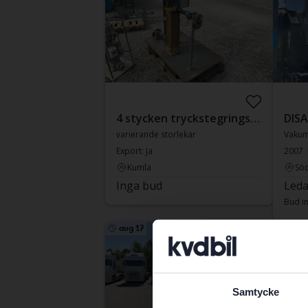
4 stycken tryckstegringspumpar
DISA
varierande storlekar
Vakum
Export: Ja
2007
Kumla
Söd
Inga bud
Leda
Bud i
aug 17
aug 1
Samtycke