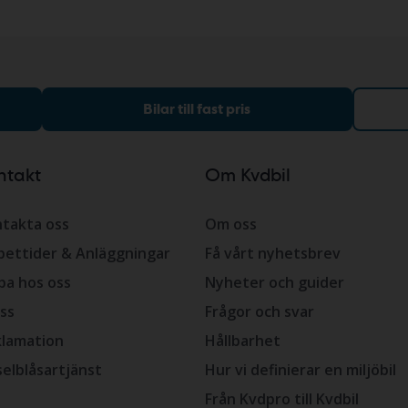
Bilar till fast pris
ntakt
Om Kvdbil
takta oss
Om oss
ettider & Anläggningar
Få vårt nyhetsbrev
ba hos oss
Nyheter och guider
ss
Frågor och svar
lamation
Hållbarhet
selblåsartjänst
Hur vi definierar en miljöbil
Från Kvdpro till Kvdbil