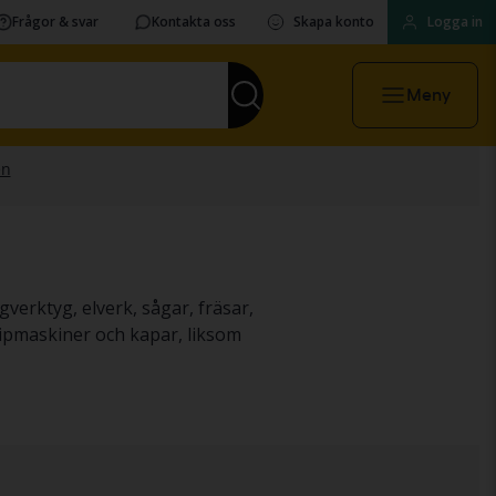
Frågor & svar
Kontakta oss
Skapa konto
Logga in
Meny
verktyg, elverk, sågar, fräsar,
lipmaskiner och kapar, liksom