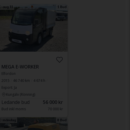
aug 11
1 Bud
MEGA E-WORKER
Elfordon
2015
46 740 km
4 674 h
Export: Ja
Kungälv (Rönning)
Ledande bud
56 000 kr
Bud inkl moms
70 000 kr
måndag
8 Bud