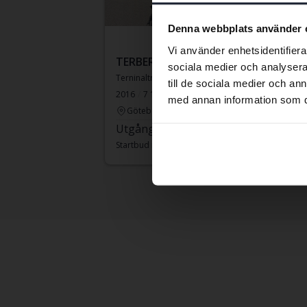
Denna webbplats använder 
Vi använder enhetsidentifierar
TERBERG YT222
Atla
sociala medier och analysera 
Terninaltraktor
Kompr
till de sociala medier och a
2016
7 124 h
Export: Ja
Export
med annan information som du 
Göteborg
Lin
Utgångspris
270 400 kr
Leda
Startbud inkl moms
338 000 kr
Bud i