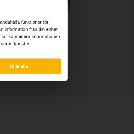
andahålla funktioner för
Volvo
n information från din enhet
SD10024, SD75V ält (-14)
 tur kombinera informationen
1 508 h
Export: Ja
deras tjänster.
Högbytorp
Utgångspris
Kommer snart
En värdering av fordonet är på gång
Tillåt alla