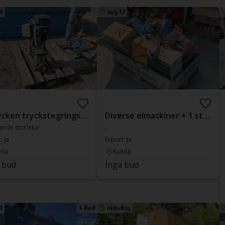
8
aug 17
3 stycken tryckstegringspumpar
Diverse elmaskiner + 1 styck pall med byggfläktar
ande storlekar
.
: Ja
Export: Ja
mla
Kumla
 bud
Inga bud
1
4 Bud
måndag