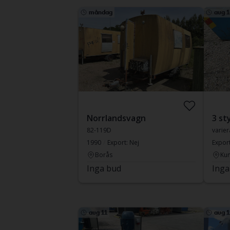
måndag
aug 1
Norrlandsvagn
82-119D
varier
1990
Export: Nej
Export
Borås
Ku
Inga bud
Inga
aug 11
aug 1