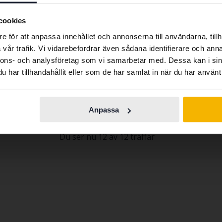
We have detected that your browser has other language
preferences than Swedish. To better service our friends
cookies
abroad we have an English language site (kvdcars.com) that
Reparationsobjekt
e för att anpassa innehållet och annonserna till användarna, tillh
contains all the same vehicles and services.
s Copco XAS 85
Export: Ja
vår trafik. Vi vidarebefordrar även sådana identifierare och anna
essor
Utgångspris
Kommer snart
nnons- och analysföretag som vi samarbetar med. Dessa kan i sin
: Ja
En värdering av fordonet är på gång
har tillhandahållit eller som de har samlat in när du har använt 
Continue in
köping (Runsten)
Switch to...
Swedish
nde bud
7 000 kr
nkl moms
8 750 kr
Anpassa
Du ser nu 12 av 12 träffar