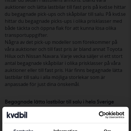
hittar du sedan i lastbilens annons. Bland våra
auktioner och lätta lastbilar till fast pris på kvd.se hittar
du begagnade pick-ups och skåpbilar till salu. På kvd.se
hittar du begagnade picks-ups i olika prisklasser med
både täckta och öppna flak för att kunna lösa olika
transportuppgifter.
Några av det pick-up modeller som förekommer på
våra auktioner och till fast pris är bland annat Toyota
Hilux och Nissan Navara. Varje vecka säljer vi ett stort
antal begagnade skåpbilar i olika prisklasser på våra
auktioner eller till fast pris. Här finns begagnade lätta
lastbilar till salu i alla möjliga storlekar som är
anpassade för just dina önskemål.
Begagnade lätta lastbilar till salu i hela Sverige
Kanske finns några av våra begagnade lätta lastbilar
som du är intresserad av på annan ort. I så fall kan vi
transportera lastbilen till den anläggning som passar