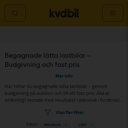
Lätt lastbil
Begagnade lätta lastbilar –
Budgivning och fast pris
Mer info
Här hittar du begagnade lätta lastbilar – genom
budgivning på auktion och till ett fast pris. Alla är
ordentligt testade med resultatet redovisat i fordonets
annons. Så köper du en begagnad lätt lastbil genom
Visa fler filter
budgivning
och
fast pris
.
Filter:
Mitsubishi
L200