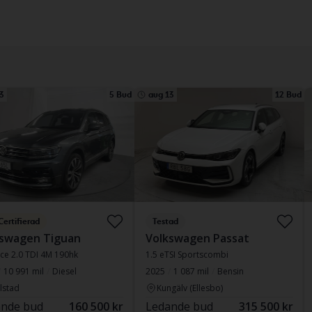
3
5 Bud
aug 13
12 Bud
Certifierad
Testad
kswagen Tiguan
Volkswagen Passat
ce 2.0 TDI 4M 190hk
1.5 eTSI Sportscombi
10 991 mil
Diesel
2025
1 087 mil
Bensin
lstad
Kungälv (Ellesbo)
nde bud
160 500 kr
Ledande bud
315 500 kr