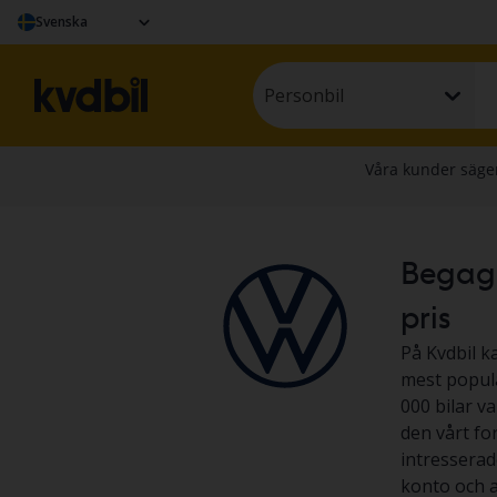
Svenska
Personbil
Begagna
pris
På Kvdbil k
mest populä
000 bilar v
den vårt fo
intresserad
konto och at