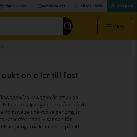
Frågor & svar
Kontakta oss
Skapa konto
Logga in
Meny
ktion eller till fast
olkswagen. Volkswagen är ett av de
 totala försäljningen förra året på 26
nade Volkswagen på kvd.se genomgår
 marknadsföringen, visar den för
till att pengarna kommer in på ditt