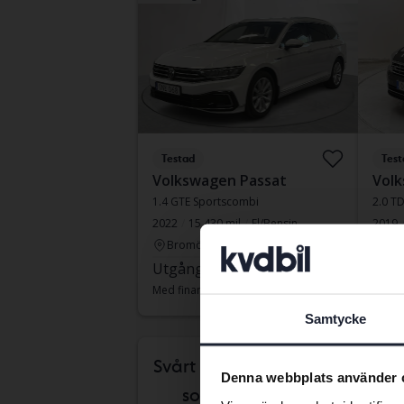
Testad
Test
Volkswagen Passat
Volk
1.4 GTE Sportscombi
2.0 T
2022
15 430 mil
El/Bensin
2019
Bromölla
Kun
Utgångspris
110 000 kr
Fast
Med finansiering
937 kr/månad
Med fi
Samtycke
månd
Svårt att veta vilken bil
Denna webbplats använder 
som passar dig?