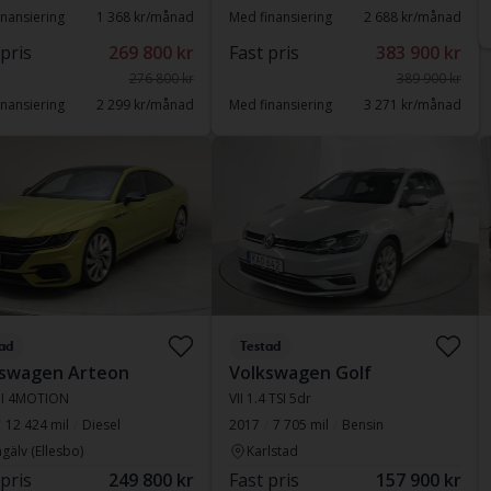
nansiering
1 368 kr/månad
Med finansiering
2 688 kr/månad
 pris
269 800 kr
Fast pris
383 900 kr
276 800 kr
389 900 kr
nansiering
2 299 kr/månad
Med finansiering
3 271 kr/månad
ad
Testad
kswagen Arteon
Volkswagen Golf
DI 4MOTION
VII 1.4 TSI 5dr
12 424 mil
Diesel
2017
7 705 mil
Bensin
gälv (Ellesbo)
Karlstad
 pris
249 800 kr
Fast pris
157 900 kr