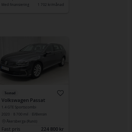
Med finansiering
1 702 kr/månad
Testad
Volkswagen Passat
1.4 GTE Sportscombi
2020
8 700 mil
El/Bensin
Åkersberga (Runö)
Fast pris
224 800 kr