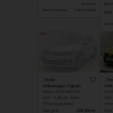
294 900 kr
Med fi
Med finansiering
2 496 kr/månad
Fast
Med fi
Såld
Testad
Test
Volkswagen Tiguan
Vol
Allspace 2.0 TDI 4MOTION
2.0 T
2019
17 483 mil
Diesel
2018
Åkersberga (Runö)
Kun
Fast pris
204 900 kr
Fast