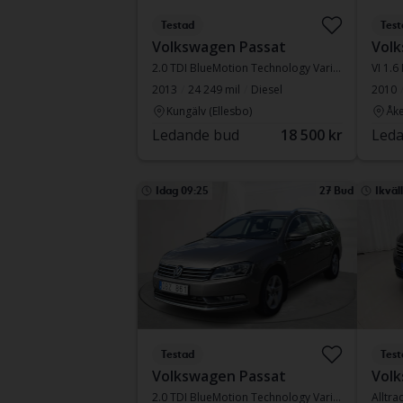
Testad
Test
Volkswagen Passat
Volk
2.0 TDI BlueMotion Technology Variant 4Motion
VI 1.6
2013
24 249 mil
Diesel
2010
Kungälv (Ellesbo)
Åke
Ledande bud
18 500 kr
Leda
Idag 09:25
27 Bud
Ikväl
Testad
Test
Volkswagen Passat
Volk
2.0 TDI BlueMotion Technology Variant
Alltr