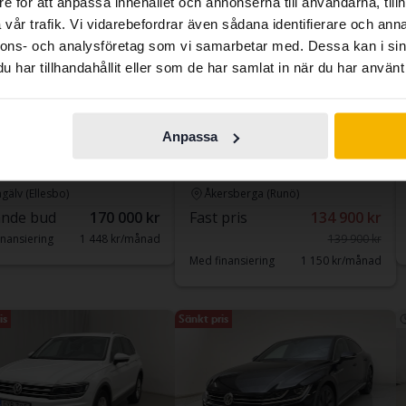
e för att anpassa innehållet och annonserna till användarna, tillh
contains all the same vehicles and services.
vår trafik. Vi vidarebefordrar även sådana identifierare och anna
nnons- och analysföretag som vi samarbetar med. Dessa kan i sin
har tillhandahållit eller som de har samlat in när du har använt 
Continue in
Switch to...
Swedish
ad
Testad
kswagen Caddy
Volkswagen T-Roc
Anpassa
axi 2.0 TDI
1.0 TSI
13 132 mil
Diesel
2019
12 119 mil
Bensin
gälv (Ellesbo)
Åkersberga (Runö)
nde bud
170 000 kr
Fast pris
134 900 kr
nansiering
1 448 kr/månad
139 900 kr
Med finansiering
1 150 kr/månad
is
Sänkt pris