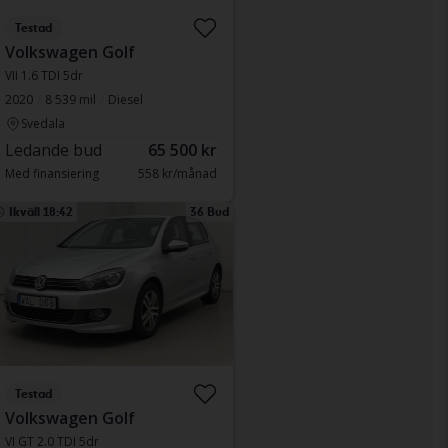
Testad
Volkswagen Golf
VII 1.6 TDI 5dr
2020
8 539 mil
Diesel
Svedala
Ledande bud
65 500 kr
Med finansiering
558 kr/månad
Ikväll 18:42
36 Bud
Testad
Volkswagen Golf
VI GT 2.0 TDI 5dr