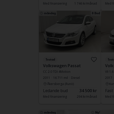
Med finansiering
1 746 kr/månad
Med fi
måndag
8 Bud
Testad
Test
Volkswagen Passat
Volk
CC 2.0 TDI 4Motion
VII 1.
2011
16 711 mil
Diesel
2017
Åkersberga (Runö)
Kun
Ledande bud
34 500 kr
Fast
Med finansiering
294 kr/månad
Med fi
måndag
Ny!