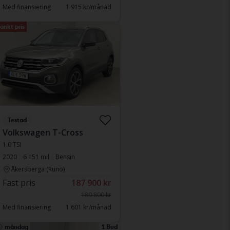
Med finansiering
1 915 kr/månad
änkt pris
Testad
Volkswagen T-Cross
1.0 TSI
2020
6 151 mil
Bensin
Åkersberga (Runö)
Fast pris
187 900 kr
189 800 kr
Med finansiering
1 601 kr/månad
måndag
1 Bud