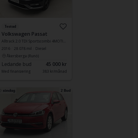
Testad
Volkswagen Passat
Alltrack 2.0 TDI Sportscombi 4MOTION
2016
28 078 mil
Diesel
Åkersberga (Runö)
Ledande bud
45 000 kr
Med finansiering
383 kr/månad
söndag
2 Bud