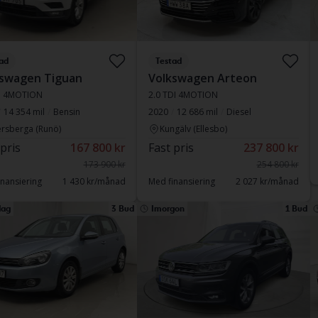
ad
Testad
kswagen Tiguan
Volkswagen Arteon
SI 4MOTION
2.0 TDI 4MOTION
14 354 mil
Bensin
2020
12 686 mil
Diesel
rsberga (Runö)
Kungälv (Ellesbo)
 pris
167 800 kr
Fast pris
237 800 kr
173 900 kr
254 800 kr
nansiering
1 430 kr/månad
Med finansiering
2 027 kr/månad
ag
3 Bud
Imorgon
1 Bud