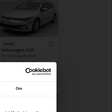
Testad
Volkswagen Golf
VIII 1.5 eTSI Sportscombi
2021
13 463 mil
Bensin
Åkersberga (Runö)
Ledande bud
100 000 kr
Med finansiering
852 kr/månad
Om
måndag
6 Bud