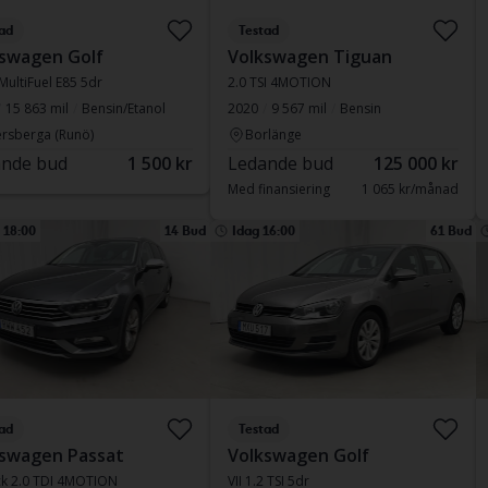
ad
Testad
swagen Golf
Volkswagen Tiguan
 MultiFuel E85 5dr
2.0 TSI 4MOTION
15 863 mil
Bensin/Etanol
2020
9 567 mil
Bensin
rsberga (Runö)
Borlänge
nde bud
1 500 kr
Ledande bud
125 000 kr
Med finansiering
1 065 kr/månad
l 18:00
14 Bud
Idag 16:00
61 Bud
ad
Testad
swagen Passat
Volkswagen Golf
ack 2.0 TDI 4MOTION
VII 1.2 TSI 5dr