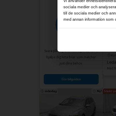
Vi använder enhetsidentifierar
sociala medier och analysera 
till de sociala medier och a
med annan information som du 
Test
Vol
Life M
2024
Svara på några enkla frågor så kan vi
Kun
hjälpa dig hitta bilar som matchar
Leda
just dina behov.
Med fi
Gör bilguiden
måndag
Ny!
Sänkt pr