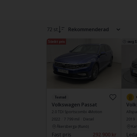
72 st
Rekommenderad
Sänkt pris
aug 1
Testad
Volkswagen Passat
Vol
2.0 TDI Sportscombi 4Motion
Allspa
2022
7 799 mil
Diesel
2019
Åkersberga (Runö)
Kar
Fast pris
292 900 kr
Leda