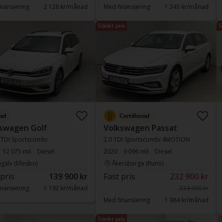
nansiering
2 128 kr/månad
Med finansiering
1 345 kr/månad
Sänkt pris
S
ad
Certifierad
swagen Golf
Volkswagen Passat
6 TDI Sportscombi
2.0 TDI Sportscombi 4MOTION
12 075 mil
Diesel
2020
9 096 mil
Diesel
gälv (Ellesbo)
Åkersberga (Runö)
 pris
139 900 kr
Fast pris
232 900 kr
nansiering
1 192 kr/månad
234 900 kr
Med finansiering
1 984 kr/månad
Sänkt pris