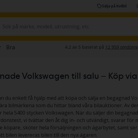
Sälja på Kvdbil
de Volkswagen till salu – Köp via au
an du enkelt få hjälp med att köpa och sälja en begagnad V
ra bilmärkena som du hittar bland våra bilauktioner. Av den
ar hela 5400 stycken Volkswagen. När du säljer din begag
rdonstest, vi tvättar den åt dig in- och utvändigt, svarar för
e köpare, sköter hela försäljningen och ägarbytet, samt ser 
t bilen levereras bilen till den nya ägaren.