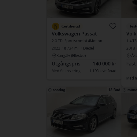
Certifierad
Test
Volkswagen Passat
Vol
2.0 TDI Sportscombi 4Motion
1.4 T
2022
8 734 mil
Diesel
2018
Kungälv (Ellesbo)
Åke
Utgångspris
140 000 kr
Fast
Med finansiering
1 193 kr/månad
Med fi
söndag
18 Bud
månd