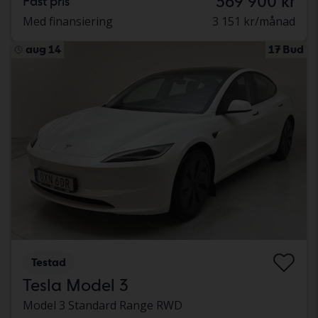
369 900 kr
Fast pris
Med finansiering
3 151 kr/månad
aug 14
17 Bud
Testad
Tesla Model 3
Model 3 Standard Range RWD