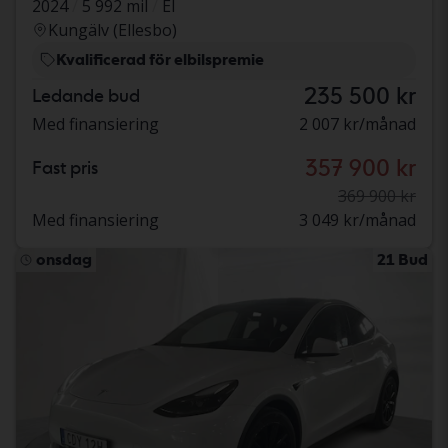
2024
5 992 mil
El
Kungälv (Ellesbo)
Kvalificerad för elbilspremie
235 500 kr
Ledande bud
Med finansiering
2 007 kr/månad
357 900 kr
Fast pris
369 900 kr
Med finansiering
3 049 kr/månad
onsdag
21 Bud