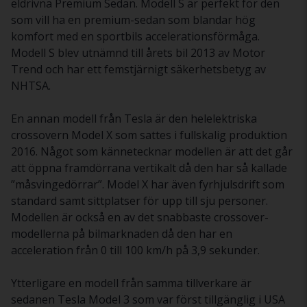
eldrivna Premium Sedan. Modell S är perfekt för den
som vill ha en premium-sedan som blandar hög
komfort med en sportbils accelerationsförmåga.
Modell S blev utnämnd till årets bil 2013 av Motor
Trend och har ett femstjärnigt säkerhetsbetyg av
NHTSA.
En annan modell från Tesla är den helelektriska
crossovern Model X som sattes i fullskalig produktion
2016. Något som kännetecknar modellen är att det går
att öppna framdörrana vertikalt då den har så kallade
”måsvingedörrar”. Model X har även fyrhjulsdrift som
standard samt sittplatser för upp till sju personer.
Modellen är också en av det snabbaste crossover-
modellerna på bilmarknaden då den har en
acceleration från 0 till 100 km/h på 3,9 sekunder.
Ytterligare en modell från samma tillverkare är
sedanen Tesla Model 3 som var först tillgänglig i USA