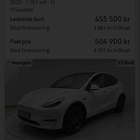
2025
1 761 mil
El
Svedala
455 500 kr
Ledande bud
Med finansiering
3 881 kr/månad
504 900 kr
Fast pris
Med finansiering
4 301 kr/månad
Imorgon
52 Bud