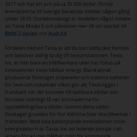
2017 och har ett pris på ca 35 000 dollar. Första
leveranserna till Sverige beräknas inledas någon gång
under 2019. Storleksmässigt är modellen något mindre
än Tesla Model S och påminner mer till sin storlek till
BMW 3-serien
och
Audi A4
.
Fördelen med en Tesla är att du kan ladda den hemma
och behöver aldrig ta dig till bensinstationen. Tesla,
Inc. är inte bara en biltillverkare utan har fokus på
innovationer inom hållbar energi. Bland annat
producerar företaget solpaneler och externa batterier
för hem och industrier vilket gör att Tesla ligger i
framkant när det kommer till laddbara elbilar och
försöker ständigt få ner kostnaderna för
uppladdningsbara elbilar. Genom detta sätter
företaget grunden för hur eldrivna bilar ska tillverkas i
framtiden. Med sina banbrytande innovationer inom
energisektorn är Tesla, Inc. en ledande pionjär i att
arbeta för en mer hållbar miljö för kommande