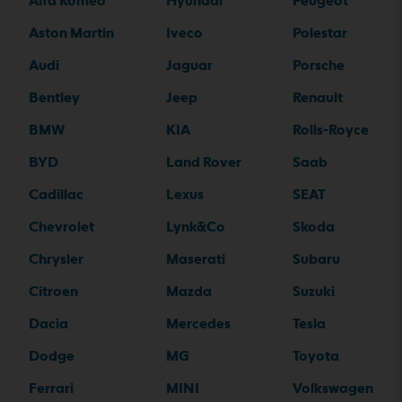
Alfa Romeo
Hyundai
Peugeot
Aston Martin
Iveco
Polestar
Audi
Jaguar
Porsche
Bentley
Jeep
Renault
BMW
KIA
Rolls-Royce
BYD
Land Rover
Saab
Cadillac
Lexus
SEAT
Chevrolet
Lynk&Co
Skoda
Chrysler
Maserati
Subaru
Citroen
Mazda
Suzuki
Dacia
Mercedes
Tesla
Dodge
MG
Toyota
Ferrari
MINI
Volkswagen