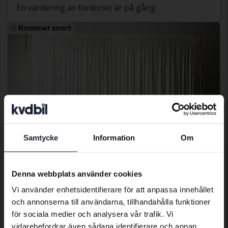
En värdering av fordonet är på gång
Kommer snart
Samtycke
Information
Om
Preferred language
We have detected that your browser
Denna webbplats använder cookies
has other language preferences than
Vi använder enhetsidentifierare för att anpassa innehållet
Swedish. To better service our friends
Tesla Model Y
och annonserna till användarna, tillhandahålla funktioner
abroad we have an English language
Model Y Performance Dual Motor AWD
för sociala medier och analysera vår trafik. Vi
site (kvdcars.com) that contains all the
2023
15 802 mil
El
vidarebefordrar även sådana identifierare och annan