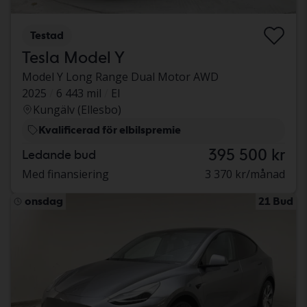
Testad
Tesla Model Y
Model Y Long Range Dual Motor AWD
2025
6 443 mil
El
Kungälv (Ellesbo)
Kvalificerad för elbilspremie
395 500 kr
Ledande bud
Med finansiering
3 370 kr/månad
onsdag
21 Bud