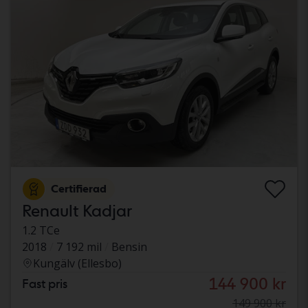
Certifierad
Renault Kadjar
1.2 TCe
2018
7 192 mil
Bensin
Kungälv (Ellesbo)
144 900 kr
Fast pris
149 900 kr