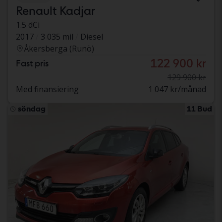
Renault Kadjar
1.5 dCi
2017
3 035 mil
Diesel
Åkersberga (Runö)
122 900 kr
Fast pris
129 900 kr
Med finansiering
1 047 kr/månad
söndag
11 Bud