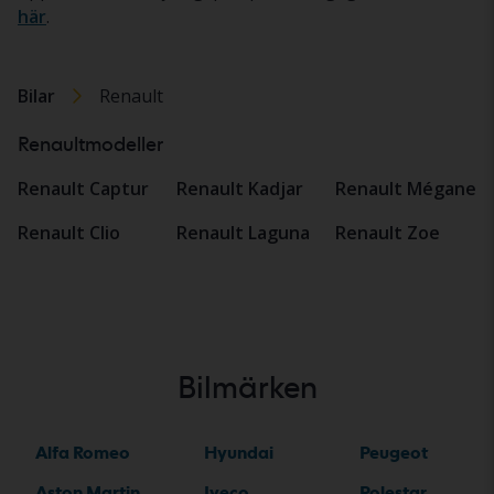
här
.
Bilar
Renault
Renaultmodeller
Renault Captur
Renault Kadjar
Renault Mégane
Renault Clio
Renault Laguna
Renault Zoe
Bilmärken
Alfa Romeo
Hyundai
Peugeot
Aston Martin
Iveco
Polestar