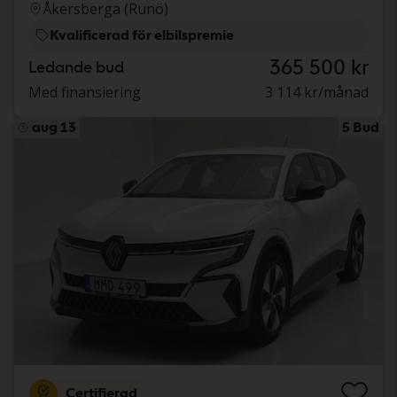
Åkersberga (Runö)
Kvalificerad för elbilspremie
365 500 kr
Ledande bud
Med finansiering
3 114 kr/månad
aug 13
5 Bud
Certifierad