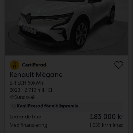
Certifierad
Renault Mégane
E-TECH 60kWh
2023
2 710 mil
El
Sundsvall
Kvalificerad för elbilspremie
183 000 kr
Ledande bud
Med finansiering
1 559 kr/månad