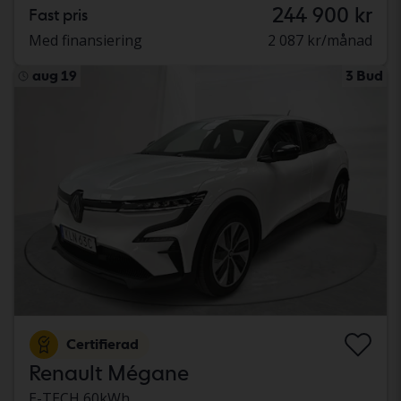
244 900 kr
Fast pris
Med finansiering
2 087 kr/månad
aug 19
3 Bud
Certifierad
Renault Mégane
E-TECH 60kWh