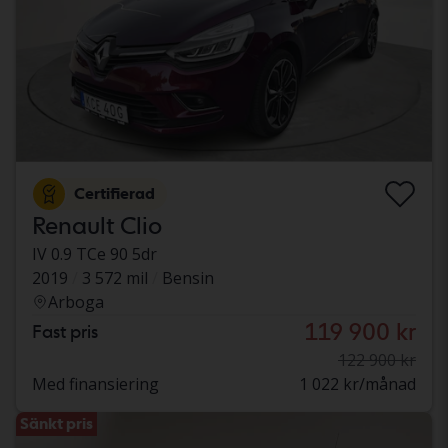
Certifierad
Renault Clio
IV 0.9 TCe 90 5dr
2019
3 572 mil
Bensin
Arboga
119 900 kr
Fast pris
122 900 kr
Med finansiering
1 022 kr/månad
Sänkt pris