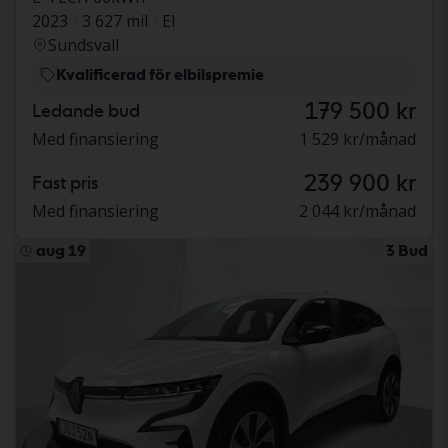
2023
3 627 mil
El
Sundsvall
Kvalificerad för elbilspremie
179 500 kr
Ledande bud
Med finansiering
1 529 kr/månad
239 900 kr
Fast pris
Med finansiering
2 044 kr/månad
aug 19
3 Bud