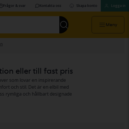
Frågor & svar
Kontakta oss
Skapa konto
Logga in
Meny
n eller till fast pris
over som lovar en inspirerande
ort och stil. Det är en elbil med
ess rymliga och hållbart designade