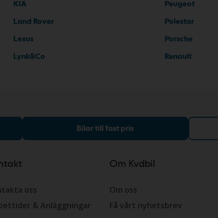
KIA
Peugeot
Land Rover
Polestar
Lexus
Porsche
Lynk&Co
Renault
Bilar till fast pris
ntakt
Om Kvdbil
takta oss
Om oss
ettider & Anläggningar
Få vårt nyhetsbrev