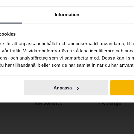
a.
Preferred language
Information
We have detected that your browser has other language
tt du får en bil som fokuserar på en fin körupplevelse, samt
preferences than Swedish. To better service our friends
cookies
räckvidden, laddningstiden, den rymliga kupén, eller den av
abroad we have an English language site (kvdcars.com) that
entrum för framtidens mobilitet.
e för att anpassa innehållet och annonserna till användarna, tillh
contains all the same vehicles and services.
vår trafik. Vi vidarebefordrar även sådana identifierare och anna
nnons- och analysföretag som vi samarbetar med. Dessa kan i sin
har tillhandahållit eller som de har samlat in när du har använt 
Continue in
Switch to...
Swedish
KIA Picanto
KIA Soul
Anpassa
KIA Rio
KIA Sportage
KIA Sorento
KIA Venga