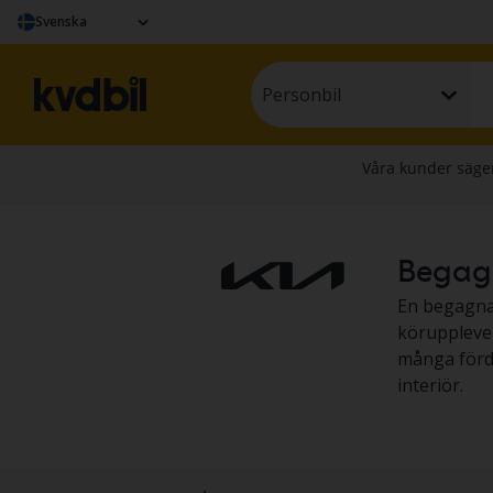
Svenska
Personbil
Begagna
En begagnad
körupplevel
många förde
interiör.