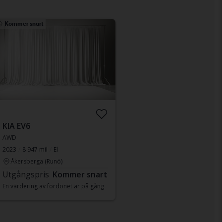
Kommer snart
KIA EV6
AWD
2023
8 947 mil
El
Åkersberga (Runö)
Utgångspris
Kommer snart
En värdering av fordonet är på gång