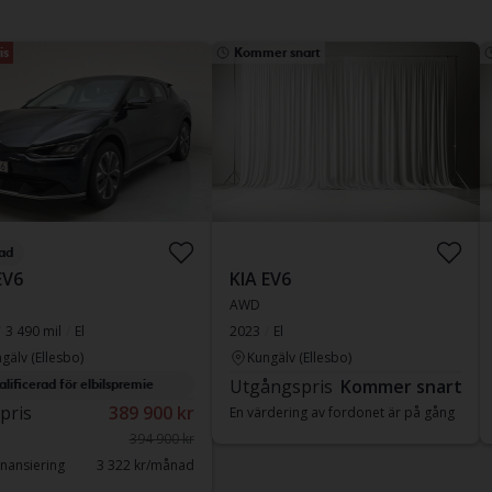
is
Kommer snart
ad
EV6
KIA EV6
AWD
3 490 mil
El
2023
El
gälv (Ellesbo)
Kungälv (Ellesbo)
Utgångspris
Kommer snart
alificerad för elbilspremie
 pris
389 900 kr
En värdering av fordonet är på gång
394 900 kr
nansiering
3 322 kr/månad