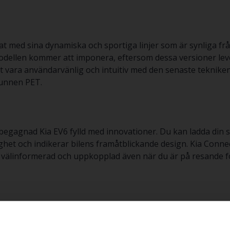
t med sina dynamiska och sportiga linjer som är synliga frå
modellen kommer att imponera, eftersom dessa versioner le
t vara användarvänlig och intuitiv med den senaste tekniken
vunnen PET.
 begagnad Kia EV6 fylld med innovationer. Du kan ladda din 
ghet och indikerar bilens framåtblickande design. Kia Conn
dig välinformerad och uppkopplad även när du är på resande f
ullt utförande är en begagnad Kia EV6 GT ett lämpligare val
 som basmodellen men med en ännu sportigare känsla och e