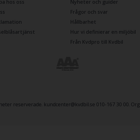
ba hos oss
Nyheter och guider
ss
Frågor och svar
lamation
Hållbarhet
selblåsartjänst
Hur vi definierar en miljöbil
Från Kvdpro till Kvdbil
igheter reserverade. kundcenter@kvdbil.se 010-167 30 00. O