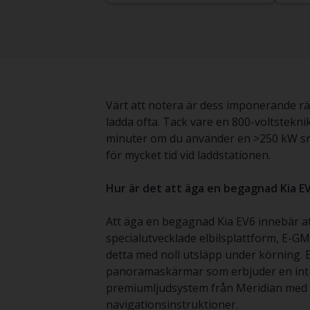
Värt att notera är dess imponerande räc
ladda ofta. Tack vare en 800-voltsteknik
minuter om du använder en >250 kW sna
för mycket tid vid laddstationen.
Hur är det att äga en begagnad Kia E
Att äga en begagnad Kia EV6 innebär at
specialutvecklade elbilsplattform, E-GMP
detta med noll utsläpp under körning. 
panoramaskärmar som erbjuder en intui
premiumljudsystem från Meridian med 14
navigationsinstruktioner.