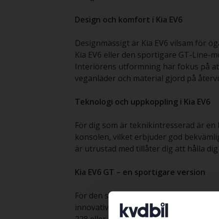
Design och komfort i Kia EV6
Designmässigt är Kia EV6 vilsam för öga
Kia EV6 eller den sportigare GT-Line-
Interiörens utformning har fokus på at
veganläder och material gjord på åter
Teknologi och uppkoppling i Kia EV6
För dig som är teknikintresserad är en
konsolen, vilket erbjuder god bekvämli
är utrustad med tillåter dig att hålla 
Kia EV6 GT – en sportigare version
För den som söker ett lite extra kraftf
innovativa design och tekniska finess