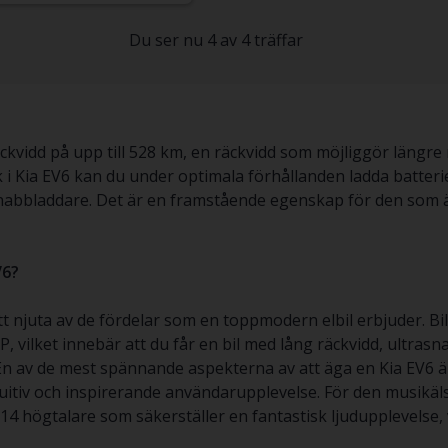
Du ser nu 4 av 4 träffar
kvidd på upp till 528 km, en räckvidd som möjliggör längre 
 i Kia EV6 kan du under optimala förhållanden ladda batterie
bbladdare. Det är en framstående egenskap för den som är
V6?
t njuta av de fördelar som en toppmodern elbil erbjuder. Bi
, vilket innebär att du får en bil med lång räckvidd, ultrasn
En av de mest spännande aspekterna av att äga en Kia EV6 är
tiv och inspirerande användarupplevelse. För den musikäls
 högtalare som säkerställer en fantastisk ljudupplevelse, v