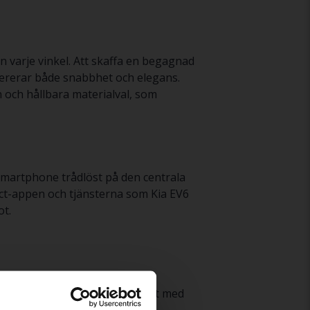
n varje vinkel. Att skaffa en begagnad
vererar både snabbhet och elegans.
 och hållbara materialval, som
smartphone trådlöst på den centrala
ect-appen och tjänsterna som Kia EV6
ot.
. Kia EV6 GT erbjuder samma
n motoreffekt på 585hk jämfört med