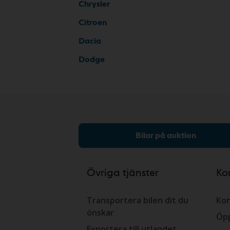
Chrysler
Citroen
Dacia
Dodge
Bilar på auktion
Övriga tjänster
Ko
Transportera bilen dit du
Kon
önskar
Öpp
Exportera till utlandet