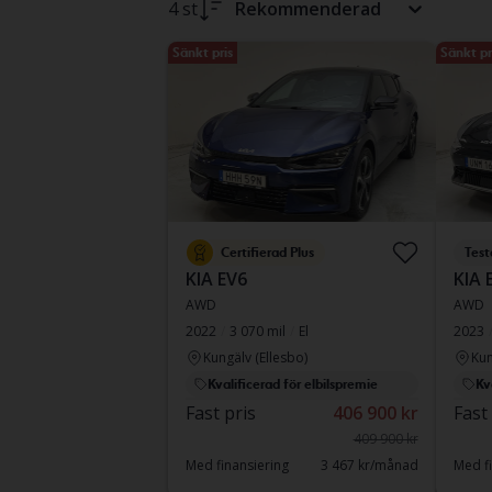
4 st
Rekommenderad
Sänkt pris
Sänkt pr
Certifierad Plus
Test
KIA EV6
KIA 
AWD
AWD
2022
3 070 mil
El
2023
Kungälv (Ellesbo)
Kun
Kvalificerad för elbilspremie
Kv
Fast pris
406 900 kr
Fast
409 900 kr
Med finansiering
3 467 kr/månad
Med fi