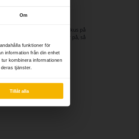
Om
idigt som den har ett starkt fokus på
ancerade teknologin man tänker på, så
andahålla funktioner för
n information från din enhet
 tur kombinera informationen
deras tjänster.
Tillåt alla