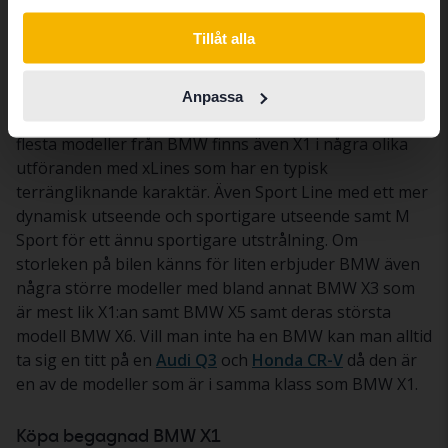
Switch to...
med en SAV-kaross vilket gör att den har en högre
Tillåt alla
taklinje som ger större rymlighet trots sina något
mindre yttermått. I senaste generation BMW X1 (F-48)
kommer modellen med både bensin- och
Anpassa
dieselalternativ med lite olika motoreffekter. Som de
flesta modeller från BMW finns även X1 i några olika
utföranden med xLines som har en typisk
terrängliknande karaktär. Även Sport Line med ett mer
dynamisk utseende och sportigare utseende samt M
Sport för ett ännu sportigare utstrålning. Om
storleken på bilen känns för liten erbjuder BMW även
några större modeller med bland annat BMW X3 som
är mest lik X1:an samt BMW X5 samt deras största
modell BMW X6. Vill man inte ha en BMW kan man alltid
ta sig en titt på en
Audi Q3
och
Honda CR-V
då den är
en av de modeller som är i samma klass som BMW X1.
Köpa begagnad BMW X1