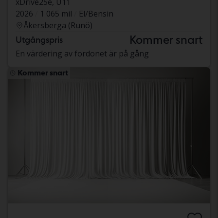
xDrive25e, U11
2026
1 065 mil
El/Bensin
Åkersberga (Runö)
Kommer snart
Utgångspris
En värdering av fordonet är på gång
Kommer snart