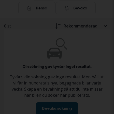
säljaren. Statusen beskrivs i annonsen enligt ett
Rensa
Bevaka
standardiserat dokumentationsprotokoll, så att du får
en tydlig och trygg bild inför ditt köp. Läs mer om hur
du köper tunga fordon och maskiner hos Kvdbil
här
.
0 st
Rekommenderad
Din sökning gav tyvärr inget resultat.
Tyvärr, din sökning gav inga resultat. Men håll ut,
vi får in hundratals nya, begagnade bilar varje
vecka. Skapa en bevakning så att du inte missar
när bilen du söker har publicerats.
Bevaka sökning