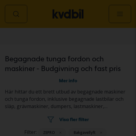
Transport & maskin
Begagnade tunga fordon och
maskiner - Budgivning och fast pris
Mer info
Här hittar du ett brett utbud av begagnade maskiner
och tunga fordon, inklusive begagnade lastbilar och
släp, grävmaskiner, dumpers, lastmaskiner,
redskapsbärare, traktorer, gräsklippare samt väg- och
Visa fler filter
anläggningsmaskiner. Objekten säljs genom
budgivning på auktion eller till fast pris. Fordonen och
Filter:
ZEPRO
Bakgavellyft
maskinerna står på en Kvdbil-anläggning eller hos