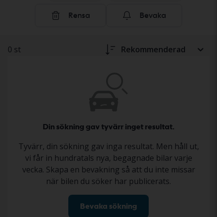
säljaren. Statusen beskrivs i annonsen enligt ett
Rensa
Bevaka
standardiserat dokumentationsprotokoll, så att du får
en tydlig och trygg bild inför ditt köp. Läs mer om hur
du köper tunga fordon och maskiner hos Kvdbil
här
.
0 st
Rekommenderad
Din sökning gav tyvärr inget resultat.
Tyvärr, din sökning gav inga resultat. Men håll ut,
vi får in hundratals nya, begagnade bilar varje
vecka. Skapa en bevakning så att du inte missar
när bilen du söker har publicerats.
Bevaka sökning