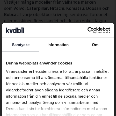
Vi säljer många modeller från välkända märken
som
Volvo, Caterpillar, Hitachi, Komatsu, Doosan och
Bobcat
. I varje objektbeskrivning ser du var fordonet
eller maskinen finns i landet och du kan enkelt lägga
bud och följa budgivningen online.
Hittar du inte rätt objekt kan du skapa en bevakning
och få besked när nya tunga fordon eller maskiner
Samtycke
Information
Om
publiceras på kvd.se. Vill du istället
sälja ett fordon
Preferred language
eller en maskin
hjälper Kvdbil dig genom hela affären.
We have detected that your browser
Denna webbplats använder cookies
has other language preferences than
Vi använder enhetsidentifierare för att anpassa innehållet
Swedish. To better service our friends
och annonserna till användarna, tillhandahålla funktioner
abroad we have an English language
för sociala medier och analysera vår trafik. Vi
site (kvdcars.com) that contains all the
Övriga tjänster
vidarebefordrar även sådana identifierare och annan
same vehicles and services.
information från din enhet till de sociala medier och
annons- och analysföretag som vi samarbetar med.
Transportera bilen dit du önskar
Dessa kan i sin tur kombinera informationen med annan
Continue in Swedish
Exportera till utlandet
information som du har tillhandahållit eller som de har