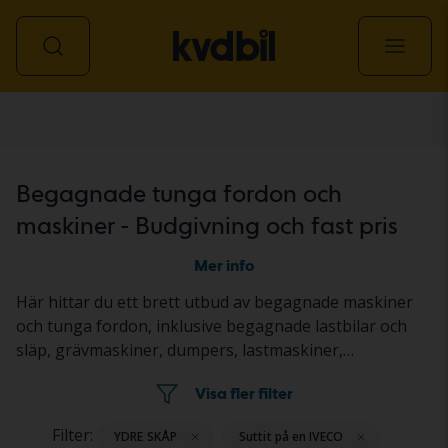
Transport & maskin
Begagnade tunga fordon och
maskiner - Budgivning och fast pris
Mer info
Här hittar du ett brett utbud av begagnade maskiner
och tunga fordon, inklusive begagnade lastbilar och
släp, grävmaskiner, dumpers, lastmaskiner,
redskapsbärare, traktorer, gräsklippare samt väg- och
Visa fler filter
anläggningsmaskiner. Objekten säljs genom
budgivning på auktion eller till fast pris. Fordonen och
Filter:
YDRE SKÅP
Suttit på en IVECO
maskinerna står på en Kvdbil-anläggning eller hos