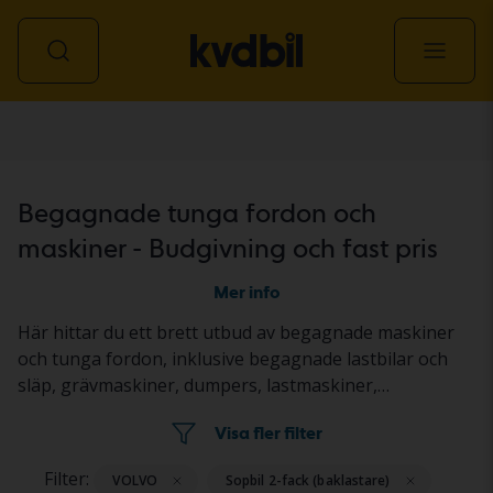
Transport & maskin
Begagnade tunga fordon och
maskiner - Budgivning och fast pris
Mer info
Här hittar du ett brett utbud av begagnade maskiner
och tunga fordon, inklusive begagnade lastbilar och
släp, grävmaskiner, dumpers, lastmaskiner,
redskapsbärare, traktorer, gräsklippare samt väg- och
Visa fler filter
anläggningsmaskiner. Objekten säljs genom
budgivning på auktion eller till fast pris. Fordonen och
Filter:
VOLVO
Sopbil 2-fack (baklastare)
maskinerna står på en Kvdbil-anläggning eller hos