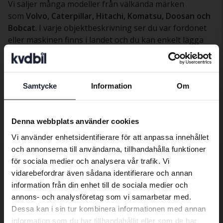
Vi säljer många modeller från välkända märken
som
Volvo, Caterpillar, Hitachi, Komatsu, Doosan och
Bobcat
. I varje objektbeskrivning ser du var fordonet
eller maskinen finns i landet och du kan enkelt lägga
bud och följa budgivningen online.
Hittar du inte rätt objekt kan du skapa en bevakning
och få besked när nya tunga fordon eller maskiner
Samtycke
Information
Om
publiceras på kvd.se. Vill du istället
sälja ett fordon
Preferred language
eller en maskin
hjälper Kvdbil dig genom hela affären.
We have detected that your browser
Denna webbplats använder cookies
has other language preferences than
Vi använder enhetsidentifierare för att anpassa innehållet
Swedish. To better service our friends
och annonserna till användarna, tillhandahålla funktioner
abroad we have an English language
för sociala medier och analysera vår trafik. Vi
site (kvdcars.com) that contains all the
Övriga tjänster
vidarebefordrar även sådana identifierare och annan
same vehicles and services.
information från din enhet till de sociala medier och
annons- och analysföretag som vi samarbetar med.
Transportera bilen dit du önskar
Dessa kan i sin tur kombinera informationen med annan
Continue in Swedish
Exportera till utlandet
information som du har tillhandahållit eller som de har