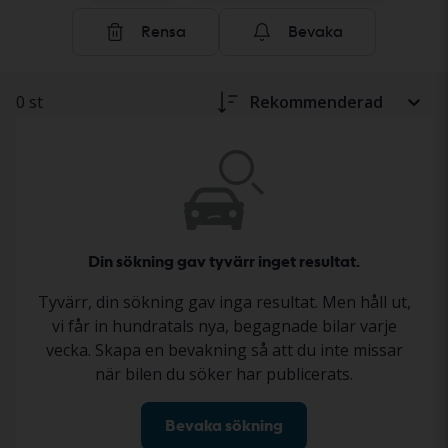
säljaren. Statusen beskrivs i annonsen enligt ett
Rensa
Bevaka
standardiserat dokumentationsprotokoll, så att du får
en tydlig och trygg bild inför ditt köp. Läs mer om hur
du köper tunga fordon och maskiner hos Kvdbil
här
.
0 st
Rekommenderad
Din sökning gav tyvärr inget resultat.
Tyvärr, din sökning gav inga resultat. Men håll ut,
vi får in hundratals nya, begagnade bilar varje
vecka. Skapa en bevakning så att du inte missar
när bilen du söker har publicerats.
Bevaka sökning