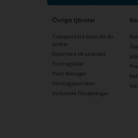
Övriga tjänster
Ko
Transportera bilen dit du
Kon
önskar
Öpp
Exportera till utlandet
Job
Företagsbilar
Pre
Fleet Manager
Rek
Företagsportalen
Vis
Avslutade försäljningar