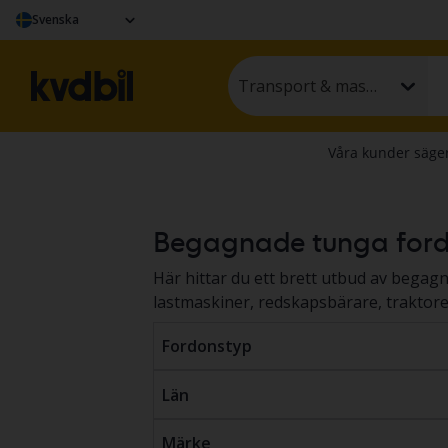
Svenska
Transport & maskin
Begagnade tunga fordo
Här hittar du ett brett utbud av begag
lastmaskiner, redskapsbärare, traktor
auktion eller till fast pris. Fordonen o
Fordonstyp
ett standardiserat dokumentationsprotok
och maskiner hos Kvdbil
här
.
Län
Märke