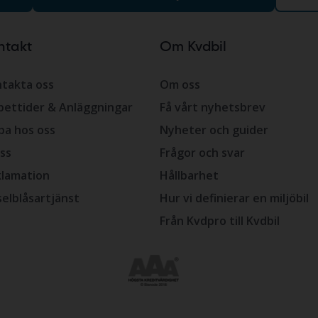
ntakt
Om Kvdbil
takta oss
Om oss
ettider & Anläggningar
Få vårt nyhetsbrev
ba hos oss
Nyheter och guider
ss
Frågor och svar
lamation
Hållbarhet
selblåsartjänst
Hur vi definierar en miljöbil
Från Kvdpro till Kvdbil