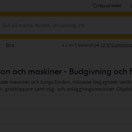
Sälja på Kvdbil
n och maskiner - Budgivning och fa
nade maskiner och tunga fordon, inklusive begagnade lastbi
er, gräsklippare samt väg- och anläggningsmaskiner. Objek
ch maskinerna står på en Kvdbil-anläggning eller hos säljare
oll, så att du får en tydlig och trygg bild inför ditt köp. 