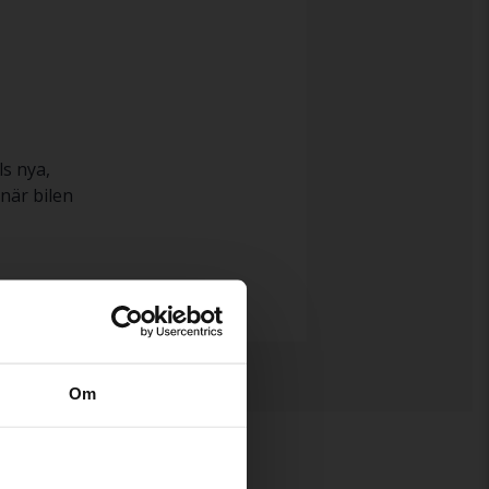
ls nya,
när bilen
Om