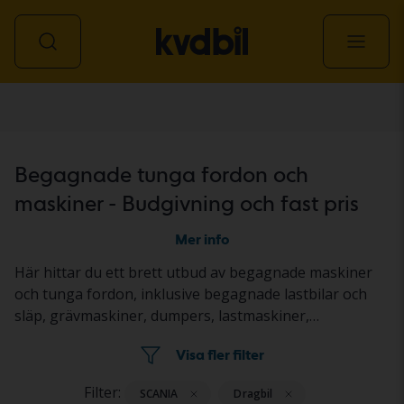
Transport & maskin
Begagnade tunga fordon och
maskiner - Budgivning och fast pris
Mer info
Här hittar du ett brett utbud av begagnade maskiner
och tunga fordon, inklusive begagnade lastbilar och
släp, grävmaskiner, dumpers, lastmaskiner,
redskapsbärare, traktorer, gräsklippare samt väg- och
Visa fler filter
anläggningsmaskiner. Objekten säljs genom
budgivning på auktion eller till fast pris. Fordonen och
Filter:
SCANIA
Dragbil
maskinerna står på en Kvdbil-anläggning eller hos