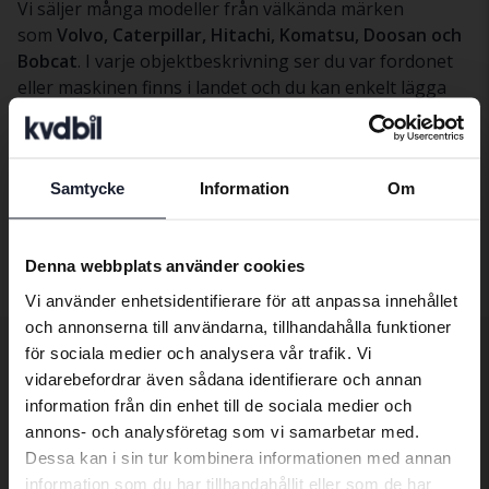
Vi säljer många modeller från välkända märken
som
Volvo, Caterpillar, Hitachi, Komatsu, Doosan och
Bobcat
. I varje objektbeskrivning ser du var fordonet
eller maskinen finns i landet och du kan enkelt lägga
bud och följa budgivningen online.
Hittar du inte rätt objekt kan du skapa en bevakning
och få besked när nya tunga fordon eller maskiner
Samtycke
Information
Om
publiceras på kvd.se. Vill du istället
sälja ett fordon
Preferred language
eller en maskin
hjälper Kvdbil dig genom hela affären.
We have detected that your browser
Denna webbplats använder cookies
has other language preferences than
Vi använder enhetsidentifierare för att anpassa innehållet
Swedish. To better service our friends
och annonserna till användarna, tillhandahålla funktioner
abroad we have an English language
för sociala medier och analysera vår trafik. Vi
site (kvdcars.com) that contains all the
Övriga tjänster
vidarebefordrar även sådana identifierare och annan
same vehicles and services.
information från din enhet till de sociala medier och
annons- och analysföretag som vi samarbetar med.
Transportera bilen dit du önskar
Dessa kan i sin tur kombinera informationen med annan
Continue in Swedish
Exportera till utlandet
information som du har tillhandahållit eller som de har