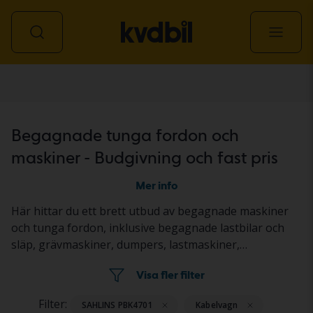
Transport & maskin
Begagnade tunga fordon och
maskiner - Budgivning och fast pris
Mer info
Här hittar du ett brett utbud av begagnade maskiner
och tunga fordon, inklusive begagnade lastbilar och
släp, grävmaskiner, dumpers, lastmaskiner,
redskapsbärare, traktorer, gräsklippare samt väg- och
Visa fler filter
anläggningsmaskiner. Objekten säljs genom
budgivning på auktion eller till fast pris. Fordonen och
Filter:
SAHLINS PBK4701
Kabelvagn
maskinerna står på en Kvdbil-anläggning eller hos