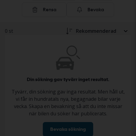
säljaren. Statusen beskrivs i annonsen enligt ett
Rensa
Bevaka
standardiserat dokumentationsprotokoll, så att du får
en tydlig och trygg bild inför ditt köp. Läs mer om hur
du köper tunga fordon och maskiner hos Kvdbil
här
.
0 st
Rekommenderad
Din sökning gav tyvärr inget resultat.
Tyvärr, din sökning gav inga resultat. Men håll ut,
vi får in hundratals nya, begagnade bilar varje
vecka. Skapa en bevakning så att du inte missar
när bilen du söker har publicerats.
Bevaka sökning