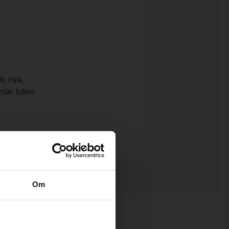
ls nya,
när bilen
Om