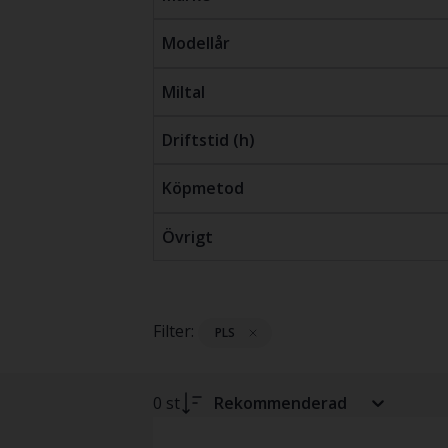
Modellår
Miltal
Driftstid (h)
Köpmetod
Övrigt
Filter:
PLS
0 st
Rekommenderad