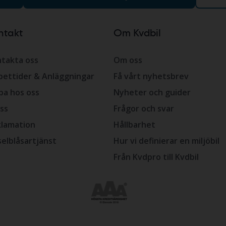
ntakt
Om Kvdbil
takta oss
Om oss
ettider & Anläggningar
Få vårt nyhetsbrev
ba hos oss
Nyheter och guider
ss
Frågor och svar
lamation
Hållbarhet
selblåsartjänst
Hur vi definierar en miljöbil
Från Kvdpro till Kvdbil