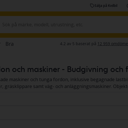
Sälja på Kvdbil
n och maskiner - Budgivning och fa
nade maskiner och tunga fordon, inklusive begagnade lastbi
er, gräsklippare samt väg- och anläggningsmaskiner. Objek
ch maskinerna står på en Kvdbil-anläggning eller hos säljare
oll, så att du får en tydlig och trygg bild inför ditt köp. 