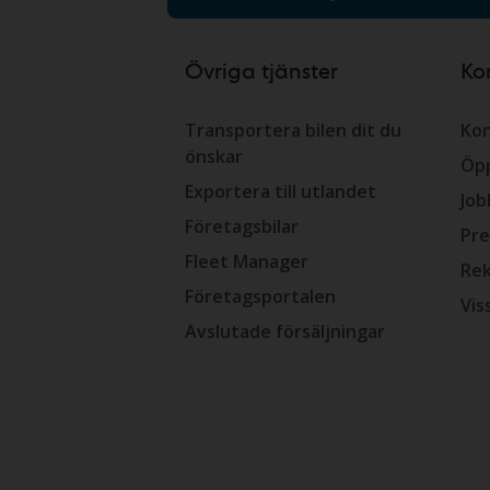
Övriga tjänster
Ko
Transportera bilen dit du
Kon
önskar
Öpp
Exportera till utlandet
Job
Företagsbilar
Pre
Fleet Manager
Rek
Företagsportalen
Vis
Avslutade försäljningar