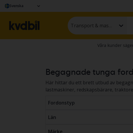
Svenska
Transport & maskin
Begagnade tunga fordo
Här hittar du ett brett utbud av begag
lastmaskiner, redskapsbärare, traktor
auktion eller till fast pris. Fordonen o
Fordonstyp
ett standardiserat dokumentationsprotok
och maskiner hos Kvdbil
här
.
Län
Märke