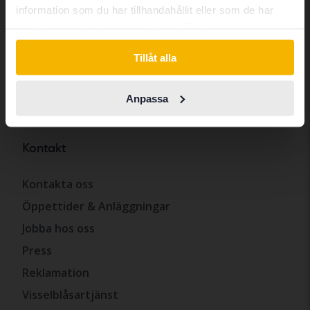
information som du har tillhandahållit eller som de har
Exportera till utlandet
samlat in när du har använt deras tjänster.
Företagsbilar
Switch to...
Fleet Manager
Tillåt alla
Företagsportalen
Anpassa
Avslutade försäljningar
Kontakt
Kontakta oss
Öppettider & Anläggningar
Jobba hos oss
Press
Reklamation
Visselblåsartjänst