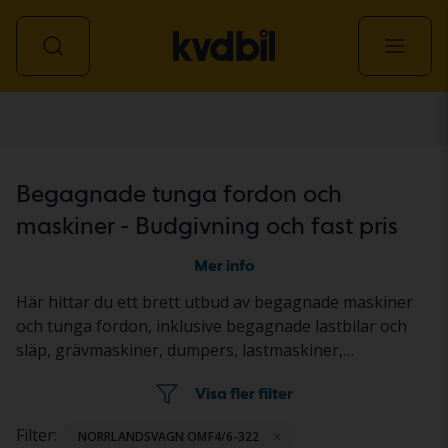
Transport & maskin
Begagnade tunga fordon och
maskiner - Budgivning och fast pris
Mer info
Här hittar du ett brett utbud av begagnade maskiner
och tunga fordon, inklusive begagnade lastbilar och
släp, grävmaskiner, dumpers, lastmaskiner,
redskapsbärare, traktorer, gräsklippare samt väg- och
Visa fler filter
anläggningsmaskiner. Objekten säljs genom
budgivning på auktion eller till fast pris. Fordonen och
Filter:
NORRLANDSVAGN OMF4/6-322
maskinerna står på en Kvdbil-anläggning eller hos