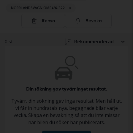
säljaren. Statusen beskrivs i annonsen enligt ett
NORRLANDSVAGN OMF4/6-322
standardiserat dokumentationsprotokoll, så att du får
en tydlig och trygg bild inför ditt köp. Läs mer om hur
Rensa
Bevaka
du köper tunga fordon och maskiner hos Kvdbil
här
.
0 st
Rekommenderad
Din sökning gav tyvärr inget resultat.
Tyvärr, din sökning gav inga resultat. Men håll ut,
vi får in hundratals nya, begagnade bilar varje
vecka. Skapa en bevakning så att du inte missar
när bilen du söker har publicerats.