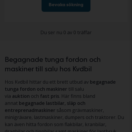
Bevaka sökning
Du ser nu 0 av 0 träffar
Begagnade tunga fordon och
maskiner till salu hos Kvdbil
Hos Kvdbil hittar du ett brett utbud av
begagnade
tunga fordon och maskiner
till salu
via
auktion
och
fast pris
. Här finns bland
annat
begagnade lastbilar, släp och
entreprenadmaskiner
såsom grävmaskiner,
minigrävare, lastmaskiner, dumpers och traktorer. Du
kan även hitta fordon som flakbilar, kranbilar,
dragbilar och tippbilar samt maskiner för lantbruk,