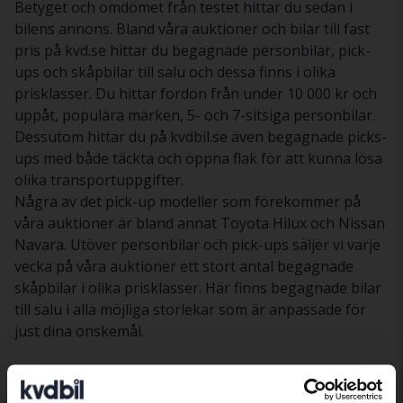
Betyget och omdömet från testet hittar du sedan i
bilens annons. Bland våra auktioner och bilar till fast
pris på kvd.se hittar du begagnade personbilar, pick-
ups och skåpbilar till salu och dessa finns i olika
prisklasser. Du hittar fordon från under 10 000 kr och
uppåt, populära märken, 5- och 7-sitsiga personbilar.
Dessutom hittar du på kvdbil.se även begagnade picks-
ups med både täckta och öppna flak för att kunna lösa
olika transportuppgifter.
Några av det pick-up modeller som förekommer på
våra auktioner är bland annat Toyota Hilux och Nissan
Navara. Utöver personbilar och pick-ups säljer vi varje
vecka på våra auktioner ett stort antal begagnade
skåpbilar i olika prisklasser. Här finns begagnade bilar
till salu i alla möjliga storlekar som är anpassade för
just dina önskemål.
Begagnade bilar till salu i hela Sverige