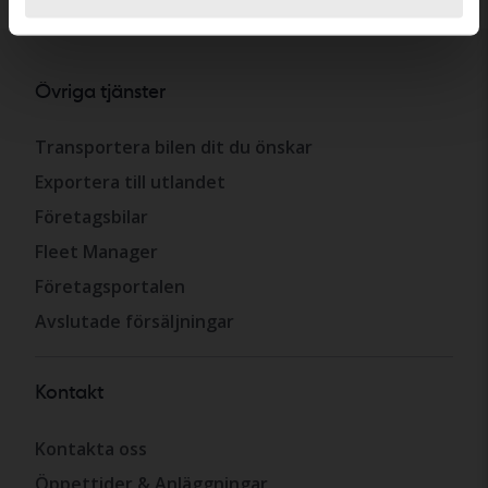
Övriga tjänster
Transportera bilen dit du önskar
Exportera till utlandet
Företagsbilar
Fleet Manager
Företagsportalen
Avslutade försäljningar
Kontakt
Kontakta oss
Öppettider & Anläggningar