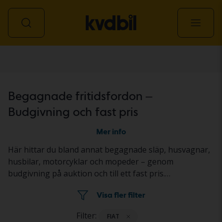
Fritidsfordon
Begagnade fritidsfordon –
Budgivning och fast pris
Mer info
Här hittar du bland annat begagnade släp, husvagnar,
husbilar, motorcyklar och mopeder – genom
budgivning på auktion och till ett fast pris.
Fritidsfordonen står på en Kvdbil-anläggning eller på
Visa fler filter
plats ute hos säljaren. Fritidsfordonets status beskrivs i
annonsen efter ett standardiserat
Filter:
FIAT
dokumentationsprotokoll. Läs mer om hur du köper