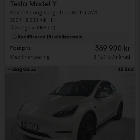
Tesla Model Y
Model Y Long Range Dual Motor AWD
2024
8 233 mil
El
Kungälv (Ellesbo)
Kvalificerad för elbilspremie
369 900 kr
Fast pris
Med finansiering
3 151 kr/månad
Idag 08:52
15 Bud