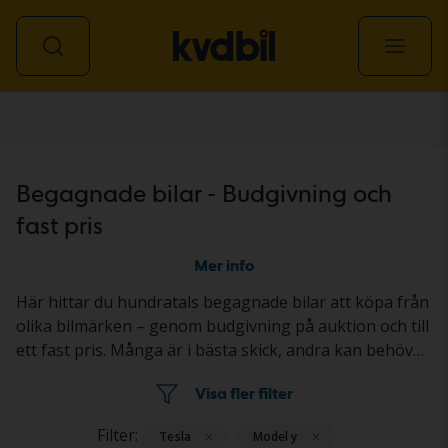
Personbil
Begagnade bilar - Budgivning och
fast pris
Mer info
Här hittar du hundratals begagnade bilar att köpa från
olika bilmärken – genom budgivning på auktion och till
ett fast pris. Många är i bästa skick, andra kan behövas
fixas till litegrann. Alla är ordentligt testade med
Visa fler filter
resultatet redovisat i bilens annons. Så köper du en
begagnad bil genom
budgivning
och
fast pris
.
Filter:
Tesla
Model y