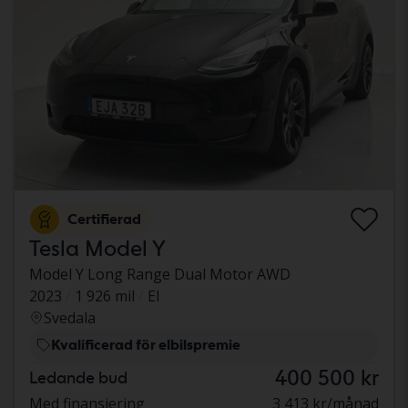
Certifierad
Tesla Model Y
Model Y Long Range Dual Motor AWD
2023
1 926 mil
El
Svedala
Kvalificerad för elbilspremie
400 500 kr
Ledande bud
Med finansiering
3 413 kr/månad