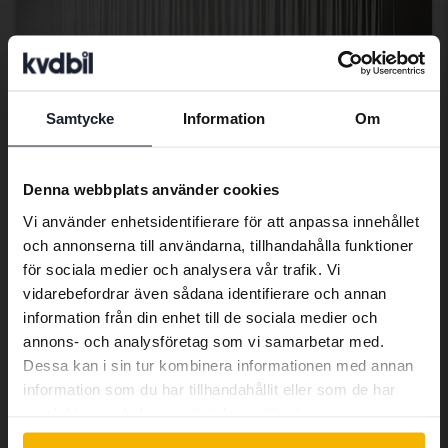
Samtycke
Information
Om
Preferred language
We have detected that your browser
Denna webbplats använder cookies
has other language preferences than
Vi använder enhetsidentifierare för att anpassa innehållet
Swedish. To better service our friends
och annonserna till användarna, tillhandahålla funktioner
abroad we have an English language
Tesla Model Y
för sociala medier och analysera vår trafik. Vi
site (kvdcars.com) that contains all the
Model Y Long Range Dual Motor AWD
vidarebefordrar även sådana identifierare och annan
same vehicles and services.
2022
10 389 mil
El
information från din enhet till de sociala medier och
Kungälv (Ellesbo)
annons- och analysföretag som vi samarbetar med.
Kommer snart
Dessa kan i sin tur kombinera informationen med annan
Utgångspris
Continue in Swedish
information som du har tillhandahållit eller som de har
En värdering av fordonet är på gång
samlat in när du har använt deras tjänster.
Kommer snart
Switch to...