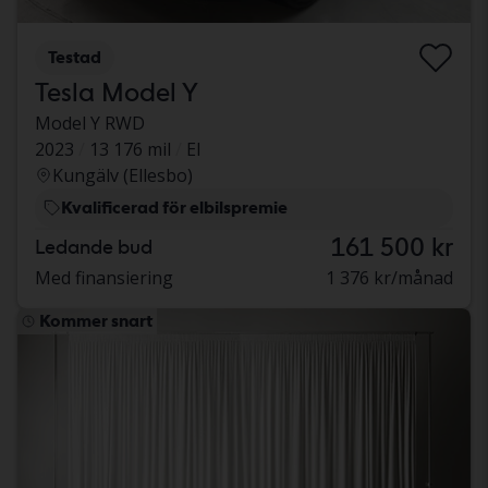
Testad
Tesla Model Y
Model Y RWD
2023
13 176 mil
El
Kungälv (Ellesbo)
Kvalificerad för elbilspremie
161 500 kr
Ledande bud
Med finansiering
1 376 kr/månad
Kommer snart