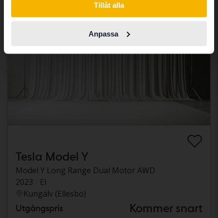
Tillåt alla
Anpassa
Tesla Model Y
Model Y Long Range Dual Motor AWD
2023
El
Kungälv (Ellesbo)
Kommer snart
Utgångspris