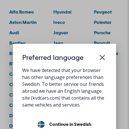
Alfa Romeo
Hyundai
Peugeot
Aston Martin
Iveco
Polestar
Audi
Jaguar
Porsche
Bentley
Jeep
Renault
BMW
KIA
Rolls-Royce
Preferred language
BYD
Land Rover
Saab
We have detected that your browser
Cadillac
Lexus
SEAT
has other language preferences than
Swedish. To better service our friends
Chevrolet
Lynk&Co
Skoda
abroad we have an English language
Chrysler
Maserati
Subaru
site (kvdcars.com) that contains all the
same vehicles and services.
Citroen
Mazda
Suzuki
Dacia
Mercedes
Tesla
Continue in Swedish
Dodge
MG
Toyota