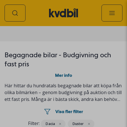
Personbil
Begagnade bilar - Budgivning och
fast pris
Mer info
Här hittar du hundratals begagnade bilar att köpa från
olika bilmärken – genom budgivning på auktion och till
ett fast pris. Många är i bästa skick, andra kan behövas
fixas till litegrann. Alla är ordentligt testade med
Visa fler filter
resultatet redovisat i bilens annons. Så köper du en
begagnad bil genom
budgivning
och
fast pris
.
Filter:
Dacia
Duster