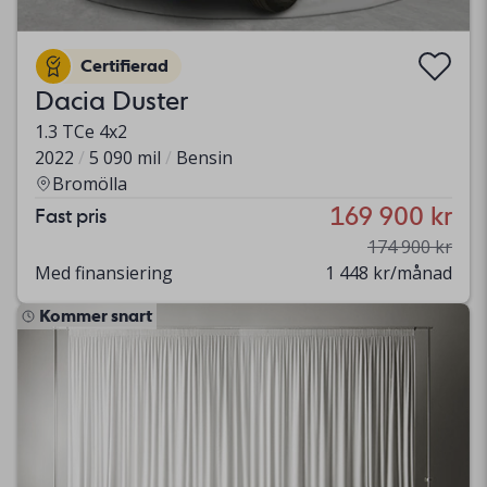
Certifierad
Dacia Duster
1.3 TCe 4x2
2022
5 090 mil
Bensin
Bromölla
169 900 kr
Fast pris
174 900 kr
Med finansiering
1 448 kr/månad
Kommer snart