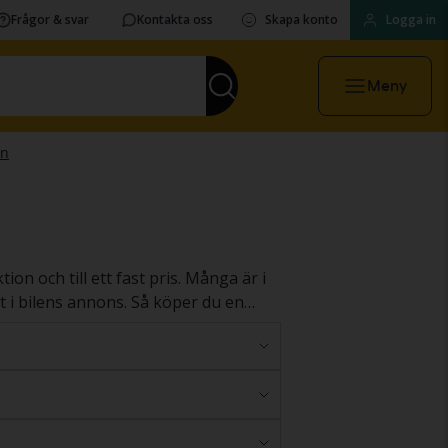
Frågor & svar
Kontakta oss
Skapa konto
Logga in
Meny
n och till ett fast pris. Många är i
at i bilens annons. Så köper du en