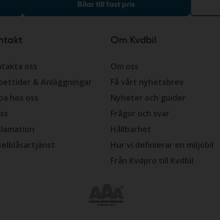
Bilar till fast pris
ntakt
Om Kvdbil
takta oss
Om oss
ettider & Anläggningar
Få vårt nyhetsbrev
ba hos oss
Nyheter och guider
ss
Frågor och svar
lamation
Hållbarhet
selblåsartjänst
Hur vi definierar en miljöbil
Från Kvdpro till Kvdbil