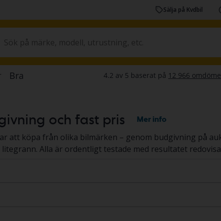
Sälja på Kvdbil
ivning och fast pris
Mer info
r att köpa från olika bilmärken – genom budgivning på auktio
l litegrann. Alla är ordentligt testade med resultatet redovis
st pris
.