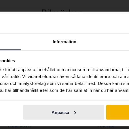
Bilmärken
Ferrari
Maserati
Preferred language
Information
Fiat
Mazda
We have detected that your browser has other language
Ford
Mercedes
preferences than Swedish. To better service our friends
cookies
Honda
MG
abroad we have an English language site (kvdcars.com) that
e för att anpassa innehållet och annonserna till användarna, tillh
contains all the same vehicles and services.
Hyundai
MINI
vår trafik. Vi vidarebefordrar även sådana identifierare och anna
nnons- och analysföretag som vi samarbetar med. Dessa kan i sin
Iveco
Mitsubishi
har tillhandahållit eller som de har samlat in när du har använt 
Continue in
Jaguar
Nissan
Switch to...
Swedish
Jeep
Opel
Anpassa
KIA
Peugeot
Land Rover
Polestar