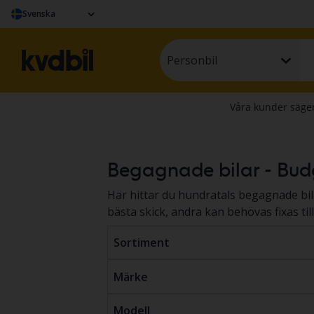
Svenska
Personbil
Begagnade bilar - Budg
Här hittar du hundratals begagnade bila
bästa skick, andra kan behövas fixas til
begagnad bil genom
budgivning
och
fa
Sortiment
Märke
Modell