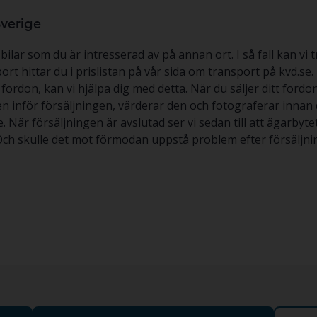
Sverige
lar som du är intresserad av på annan ort. I så fall kan vi t
ort hittar du i prislistan på vår sida om transport på kvd.se.
ett fordon, kan vi hjälpa dig med detta. När du säljer ditt for
ilen inför försäljningen, värderar den och fotograferar innan d
se. När försäljningen är avslutad ser vi sedan till att ägarby
 Och skulle det mot förmodan uppstå problem efter försäljnin