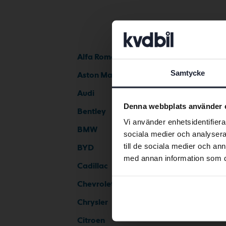
Alfa Romeo
Samtycke
Aston Martin
Audi
Denna webbplats använder 
Bentley
Vi använder enhetsidentifierar
BMW
sociala medier och analysera 
till de sociala medier och a
BYD
med annan information som du 
Cadillac
Chevrolet
Chrysler
Citroen