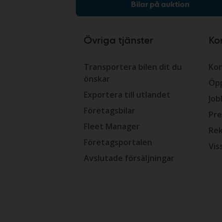
Bilar på auktion
Övriga tjänster
Ko
Transportera bilen dit du
Kon
önskar
Öpp
Exportera till utlandet
Job
Företagsbilar
Pre
Fleet Manager
Rek
Företagsportalen
Vis
Avslutade försäljningar