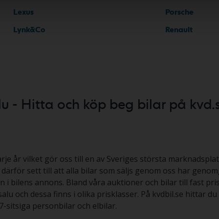
Lexus
Porsche
Lynk&Co
Renault
lu - Hitta och köp beg bilar på kvd.
arje år vilket gör oss till en av Sveriges största marknadsplats
ar därför sett till att alla bilar som säljs genom oss har gen
 i bilens annons. Bland våra auktioner och bilar till fast pr
salu och dessa finns i olika prisklasser. På kvdbil.se hittar 
-sitsiga personbilar och elbilar.