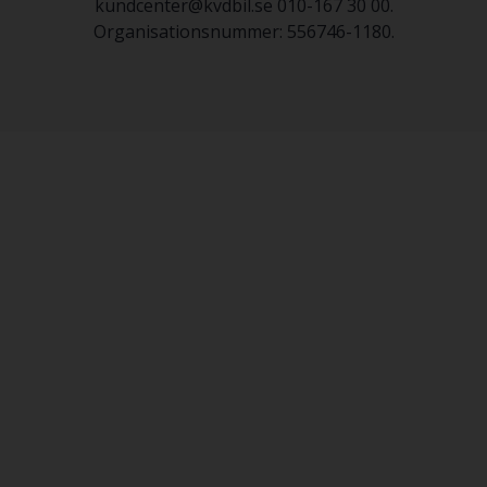
kundcenter@kvdbil.se 010-167 30 00.
Organisationsnummer: 556746-1180.