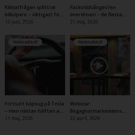
Klimatfrågan splittrar
Räckviddsångesten
bilköpare – viktigast för
överdriven – de flesta
kvinnor och äldre
15 juni, 2026
elbilsförare upplever
21 maj, 2026
sällan problem
Marknadskoll
Marknadskoll
Fortsatt köpsug på Tesla
Webinar:
– men nästan hälften av
Begagnatmarknadens
svenskarna tveksamma
11 maj, 2026
utveckling Q1 2026
22 april, 2026