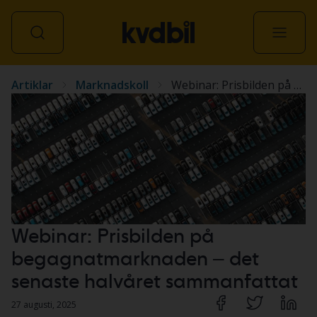
Artiklar
Marknadskoll
Webinar: Prisbilden på begagnatmarknaden – det senaste halvåret sammanfattat
Alla fordon
Webinar: Prisbilden på
begagnatmarknaden – det
senaste halvåret sammanfattat
27 augusti, 2025