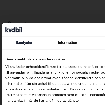
Övriga tjänster
Transportera bilen dit du önskar
Exportera till utlandet
Samtycke
Information
Preferred language
Företagsbilar
We have detected that your browser
Fleet Manager
Denna webbplats använder cookies
has other language preferences than
Företagsportalen
Vi använder enhetsidentifierare för att anpassa innehållet o
Swedish. To better service our friends
till användarna, tillhandahålla funktioner för sociala medier 
Avslutade försäljningar
abroad we have an English language
vår trafik. Vi vidarebefordrar även sådana identifierare och 
site (kvdcars.com) that contains all the
information från din enhet till de sociala medier och annons- 
same vehicles and services.
Kontakt
analysföretag som vi samarbetar med. Dessa kan i sin tur 
informationen med annan information som du har tillhandahåll
Kontakta oss
Continue in Swedish
har samlat in när du har använt deras tjänster.