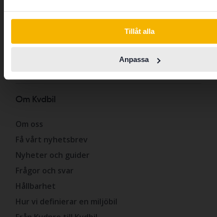
Öppettider & Anläggningar
Jobba hos oss
Switch to...
Tillåt alla
Press
Reklamation
Anpassa
Visselblåsartjänst
Om Kvdbil
Om oss
Få vårt nyhetsbrev
Nyheter och guider
Frågor och svar
Hållbarhet
Hur vi definierar en miljöbil